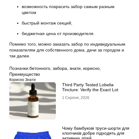
возможность покрасить забор самым разным
цветом
быстрый монтаж секций;
бюджетная цена от производителя.
Помимо того, можно заказать забор по индивидуальным
показателям для собственного дома, дачи за городом и
так далее.
Позначки:
бетонного
,
забора
,
знати
,
корисно
,
Преимущество
Корисно Знати
Third Party Tested Lobelia
Tincture: Verify the Exact Lot
1 Серпня, 2026
Чому бамбукові труси-шорти для
хлопчиків добре підходять для
активних дітей