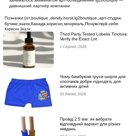
занималось знаменитое арт-объединение lg2boutique —
давнишний партнёр компании.
Позначки:
(от
,
boutique.
,
dendy
,
horst
,
lg2boutique,
,
арт-студии
,
бутике
,
знати
,
Канада
,
корисно
,
монреаль
,
Почувствуй
,
себя
Корисно Знати
Third Party Tested Lobelia Tincture:
Verify the Exact Lot
1 Серпня, 2026
Чому бамбукові труси-шорти для
хлопчиків добре підходять для
активних дітей
30 Липня, 2026
Провід 2.5 мм: як вибрати
відповідний варіант для різних
завдань