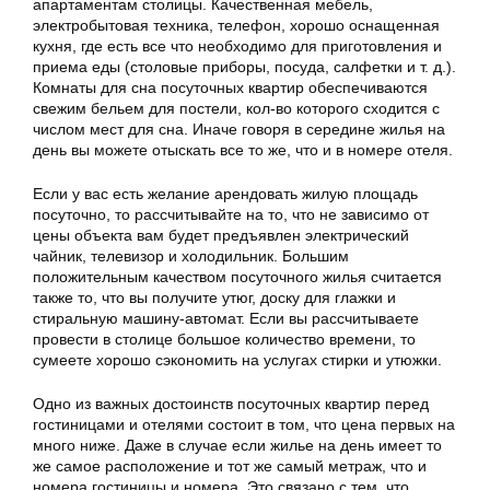
апартаментам столицы. Качественная мебель,
электробытовая техника, телефон, хорошо оснащенная
кухня, где есть все что необходимо для приготовления и
приема еды (столовые приборы, посуда, салфетки и т. д.).
Комнаты для сна посуточных квартир обеспечиваются
свежим бельем для постели, кол-во которого сходится с
числом мест для сна. Иначе говоря в середине жилья на
день вы можете отыскать все то же, что и в номере отеля.
Если у вас есть желание арендовать жилую площадь
посуточно, то рассчитывайте на то, что не зависимо от
цены объекта вам будет предъявлен электрический
чайник, телевизор и холодильник. Большим
положительным качеством посуточного жилья считается
также то, что вы получите утюг, доску для глажки и
стиральную машину-автомат. Если вы рассчитываете
провести в столице большое количество времени, то
сумеете хорошо сэкономить на услугах стирки и утюжки.
Одно из важных достоинств посуточных квартир перед
гостиницами и отелями состоит в том, что цена первых на
много ниже. Даже в случае если жилье на день имеет то
же самое расположение и тот же самый метраж, что и
номера гостиницы и номера. Это связано с тем, что