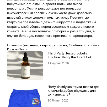
посуточные объекты не просят большого числа
персонала . Хотя и рекомендуют постояльцам
высококлассный сервис и очень часто даже довольно
широкий список дополнительных услуг. Посуточные
квартиры обязательно дезинфицируются и подвержены
старательной уборке перед вселением каждого нового
клиента. А еще постоянной приборке – раз в три дня, в
случае более долгосрочного проживания арендатора.
Позначки:
(на
,
знати
,
квартир
,
корисно
,
Особенности
,
сутки
Корисно Знати
Third Party Tested Lobelia
Tincture: Verify the Exact Lot
1 Серпня, 2026
Чому бамбукові труси-шорти для
хлопчиків добре підходять для
активних дітей
30 Липня, 2026