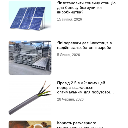
Як встановити сонячну станцію
для бізнесу без зупинки
виробництва?
15 Липня, 2026
Які переваги дає інвестиція в
надійні залізобетонні вироби
5 Липня, 2026
Провід 2.5 мм2: чому цей
переріз вважається
оптимальним для побутової
електромережі
28 Червня, 2026
Користь регулярного
споживання кави та чаю