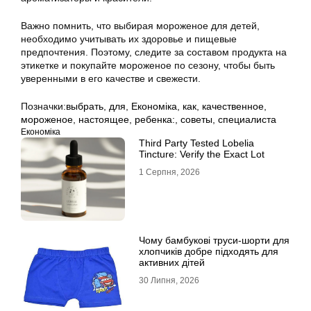
Важно помнить, что выбирая мороженое для детей,
необходимо учитывать их здоровье и пищевые
предпочтения. Поэтому, следите за составом продукта на
этикетке и покупайте мороженое по сезону, чтобы быть
уверенными в его качестве и свежести.
Позначки:
выбрать
,
для
,
Економіка
,
как
,
качественное
,
мороженое
,
настоящее
,
ребенка:
,
советы
,
специалиста
Економіка
Third Party Tested Lobelia
Tincture: Verify the Exact Lot
1 Серпня, 2026
Чому бамбукові труси-шорти для
хлопчиків добре підходять для
активних дітей
30 Липня, 2026