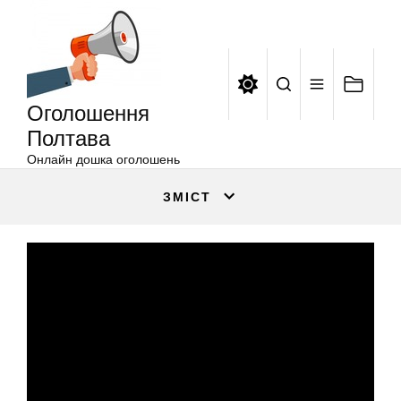
Оголошення
Перейти
Полтава
до
вмісту
Оголошення
Полтава
Онлайн дошка оголошень
ЗМІСТ