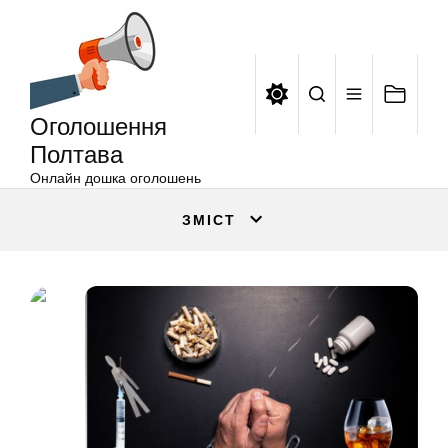
Оголошення
Перейти
Полтава
до
вмісту
Оголошення
Полтава
Онлайн дошка оголошень
ЗМІСТ