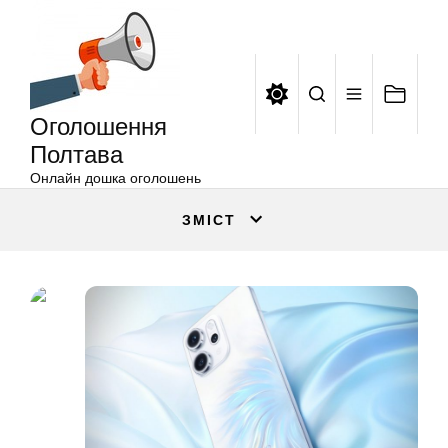
Оголошення
Перейти
Полтава
до
вмісту
Оголошення
Полтава
Онлайн дошка оголошень
ЗМІСТ