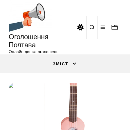
Оголошення
Перейти
Полтава
до
вмісту
Оголошення
Полтава
Онлайн дошка оголошень
ЗМІСТ