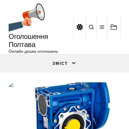
Оголошення
Перейти
Полтава
до
вмісту
Оголошення
Полтава
Онлайн дошка оголошень
ЗМІСТ