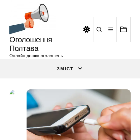
Оголошення
Перейти
Полтава
до
вмісту
Оголошення
Полтава
Онлайн дошка оголошень
ЗМІСТ