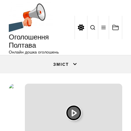
Оголошення
Перейти
Полтава
до
вмісту
Оголошення
Полтава
Онлайн дошка оголошень
ЗМІСТ