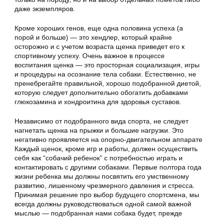
даже экземпляров.
Кроме хороших генов, еще одна половина успеха (а
порой и больше) — это хендлер, который крайне
осторожно и с учетом возраста щенка приведет его к
спортивному успеху. Очень важное в процессе
воспитания щенка — это просторная социализация, игры
и процедуры на осознание тела собаки. Естественно, не
пренебрегайте правильной, хорошо подобранной диетой,
которую следует дополнительно обогатить добавками
глюкозамина и хондроитина для здоровья суставов.
Независимо от подобранного вида спорта, не следует
нагнетать щенка на прыжки и большие нагрузки. Это
негативно проявляется на опорно-двигательном аппарате
Каждый щенок, кроме игр и работы, должен осуществить
себя как “собачий ребенок” с потребностью играть и
контактировать с другими собаками. Первые полтора года
жизни ребенка мы должны посвятить его умственному
развитию, лишенному чрезмерного давления и стресса.
Принимая решение про выбор будущего спортсмена, мы
всегда должны руководствоваться одной самой важной
мыслью — подобранная нами собака будет, прежде