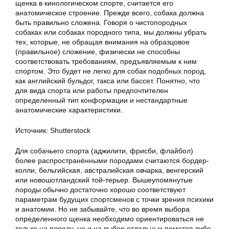
щенка в кинологическом спорте, считается его
анатомическое строение. Прежде всего, собака должна
быть правильно сложена. Говоря о чистопородных
собаках или собаках породного типа, мы должны убрать
тех, которые, не обращая внимания на образцовое
(правильное) сложение, физически не способны
соответствовать требованиям, предъявляемым к ним
спортом. Это будет не легко для собак подобных пород,
как английский бульдог, такса или бассет. Понятно, что
для вида спорта или работы предпочтителен
определенный тип конформации и нестандартные
анатомические характеристики.
Источник: Shutterstock
Для собачьего спорта (аджилити, фрисби, флайбол)
более распространёнными породами считаются бордер-
колли, бельгийская, австралийская овчарка, венгерский
или новошотландский той-терьер. Вышеупомянутые
породы обычно достаточно хорошо соответствуют
параметрам будущих спортсменов с точки зрения психики
и анатомии. Но не забывайте, что во время выбора
определенного щенка необходимо ориентироваться не
только на породу, но и на выбор отдельных пометов либо