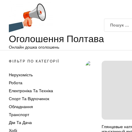
Оголошення
Перейти
Полтава
до
вмісту
Оголошення Полтава
Онлайн дошка оголошень
ФІЛЬТР ПО КАТЕГОРІЇ
Нерухомість
Робота
Електроніка Та Техніка
Спорт Та Відпочинок
Обладнання
Транспорт
Дім Та Дача
Глянцевые нат
Хобі
изысканный ин