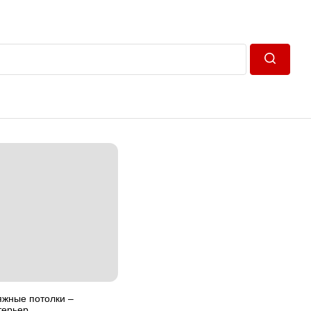
Пошук
яжные потолки –
терьер.