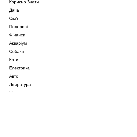
Корисно Знати
Дача
Сім'я
Подорожі
Фінанси
Акваріум
Собаки
Коти
Електрика
Авто
Література
Музика
Дозвілля
Кіно
Мапа сайту
Своїми Руками
Тварини
Авторське право © 202
Поради