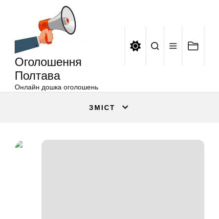
Оголошення
Перейти
Полтава
до
вмісту
Оголошення
Полтава
Онлайн дошка оголошень
ЗМІСТ