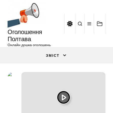
Оголошення
Перейти
Полтава
до
вмісту
Оголошення
Полтава
Онлайн дошка оголошень
ЗМІСТ