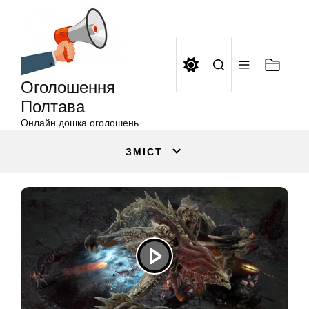
Оголошення
Перейти
Полтава
до
вмісту
Оголошення
Полтава
Онлайн дошка оголошень
ЗМІСТ