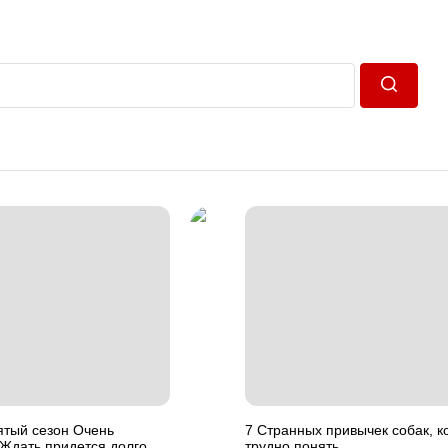
Пошук
ятый сезон Очень
7 Странных привычек собак, к
Ждать придется долго
трудно понять