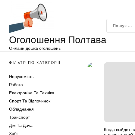
Оголошення
Перейти
Полтава
до
вмісту
Оголошення Полтава
Онлайн дошка оголошень
ФІЛЬТР ПО КАТЕГОРІЇ
Нерухомість
Робота
Електроніка Та Техніка
Спорт Та Відпочинок
Обладнання
Транспорт
Дім Та Дача
Когда выйдет п
Хобі
странных дел? 