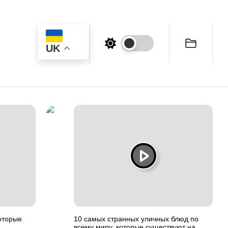
UK
оторые
10 самых странных уличных блюд по
всему миру, которые существуют на