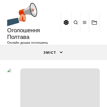
Оголошення
Перейти
Полтава
до
вмісту
Оголошення
Полтава
Онлайн дошка оголошень
ЗМІСТ