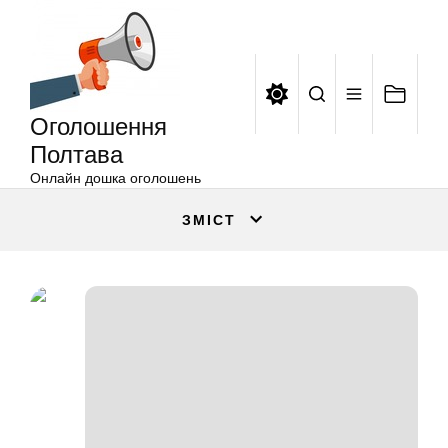
Оголошення
Перейти
Полтава
до
вмісту
Оголошення
Полтава
Онлайн дошка оголошень
ЗМІСТ