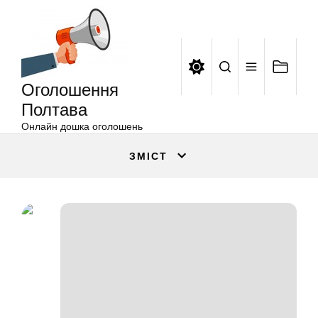
Оголошення
Перейти
Полтава
до
вмісту
Оголошення
Полтава
Онлайн дошка оголошень
ЗМІСТ