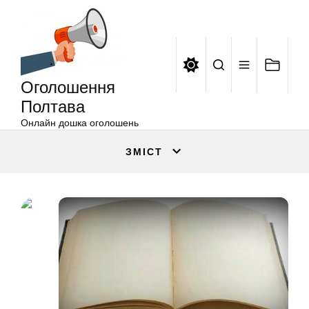
Оголошення
Перейти
Полтава
до
вмісту
Оголошення
Полтава
Онлайн дошка оголошень
ЗМІСТ