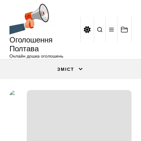
Оголошення
Перейти
Полтава
до
вмісту
Оголошення
Полтава
Онлайн дошка оголошень
ЗМІСТ