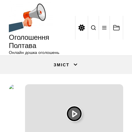
Оголошення
Перейти
Полтава
до
вмісту
Оголошення
Полтава
Онлайн дошка оголошень
ЗМІСТ