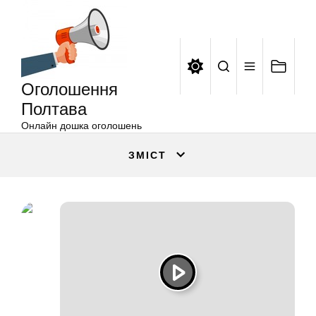
Оголошення
Перейти
Полтава
до
вмісту
Оголошення
Полтава
Онлайн дошка оголошень
ЗМІСТ