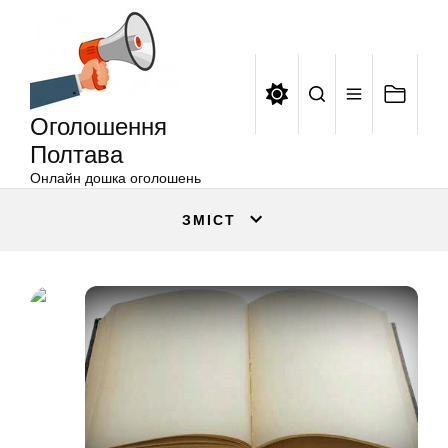
Оголошення
Перейти
Полтава
до
вмісту
Оголошення
Полтава
Онлайн дошка оголошень
ЗМІСТ