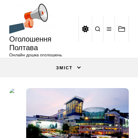
Оголошення
Перейти
Полтава
до
вмісту
Оголошення
Полтава
Онлайн дошка оголошень
ЗМІСТ