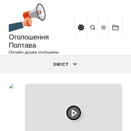
Оголошення
Перейти
Полтава
до
вмісту
Оголошення
Полтава
Онлайн дошка оголошень
ЗМІСТ