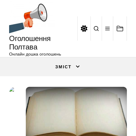
Оголошення
Перейти
Полтава
до
вмісту
Оголошення
Полтава
Онлайн дошка оголошень
ЗМІСТ