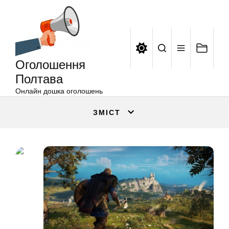
Оголошення
Перейти
Полтава
до
вмісту
Оголошення
Полтава
Онлайн дошка оголошень
ЗМІСТ