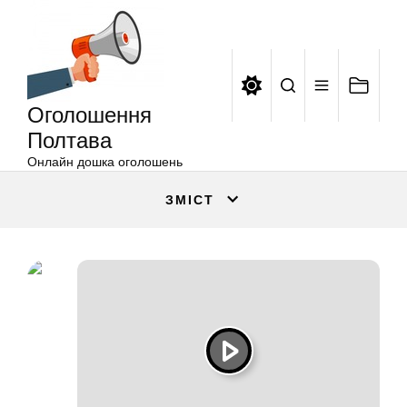
Оголошення
Перейти
Полтава
до
вмісту
Оголошення
Полтава
Онлайн дошка оголошень
ЗМІСТ