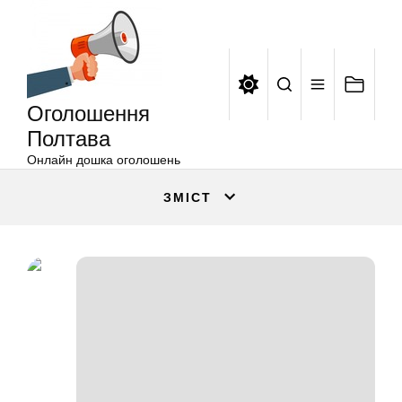
Оголошення
Перейти
Полтава
до
вмісту
Оголошення
Полтава
Онлайн дошка оголошень
ЗМІСТ