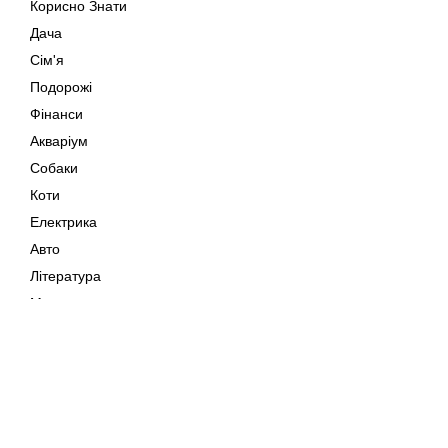
Корисно Знати
Дача
Сім'я
Подорожі
Фінанси
Акваріум
Собаки
Коти
Електрика
Авто
Література
Музика
Дозвілля
Кіно
Мапа сайту
Своїми Руками
Тварини
Авторське право © 202
Поради