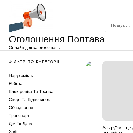
Оголошення
Перейти
Полтава
до
вмісту
Оголошення Полтава
Онлайн дошка оголошень
ФІЛЬТР ПО КАТЕГОРІЇ
Нерухомість
Робота
Електроніка Та Техніка
Спорт Та Відпочинок
Обладнання
Транспорт
Дім Та Дача
Альтруїзм – це 
Хобі
альтруїсти