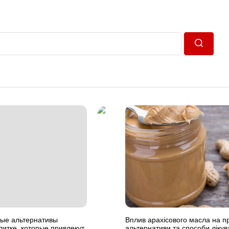
Пошук
ые альтернативы
Вплив арахісового масла на п
литке, которые привлекут
альтернативи та способи ліку