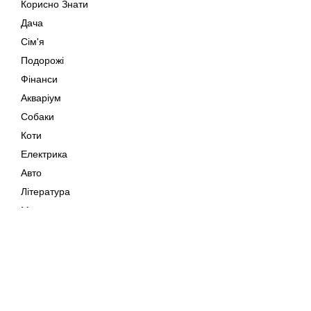
Корисно Знати
Дача
Сім'я
Подорожі
Фінанси
Акваріум
Собаки
Коти
Електрика
Авто
Література
Музика
Дозвілля
Кіно
Мапа сайту
Своїми Руками
Тварини
Авторське право © 202
Поради