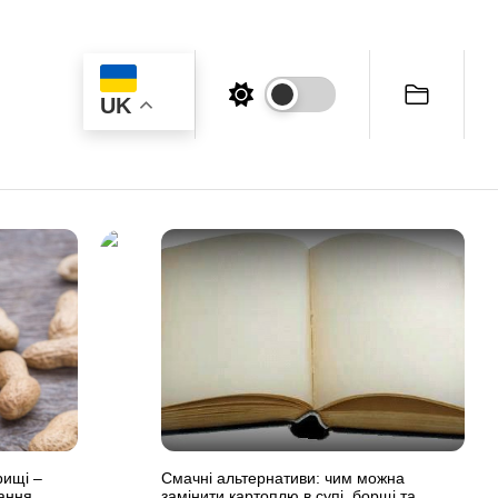
UK
рищі –
Смачні альтернативи: чим можна
вання
замінити картоплю в супі, борщі та