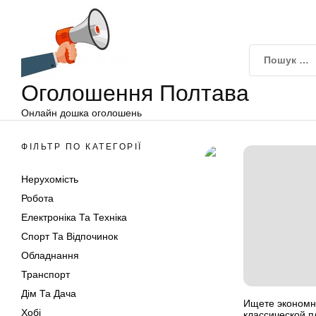
Оголошення
Перейти
Полтава
до
вмісту
Оголошення Полтава
Онлайн дошка оголошень
ФІЛЬТР ПО КАТЕГОРІЇ
Нерухомість
Робота
Електроніка Та Техніка
Спорт Та Відпочинок
Обладнання
Транспорт
Дім Та Дача
Ищете экономн
Хобі
классической п