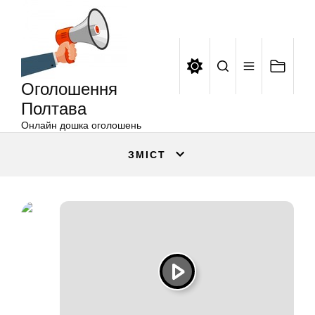
Оголошення
Перейти
Полтава
до
вмісту
Оголошення
Полтава
Онлайн дошка оголошень
ЗМІСТ