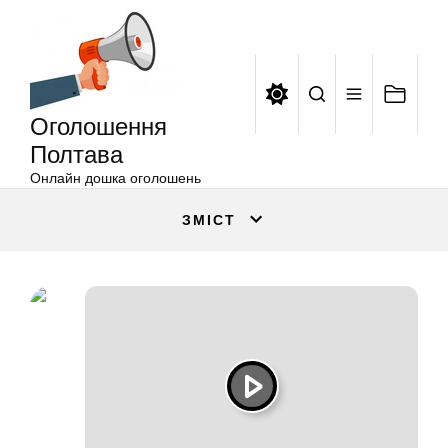
Оголошення
Перейти
Полтава
до
вмісту
Оголошення
Полтава
Онлайн дошка оголошень
ЗМІСТ