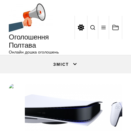
Оголошення
Перейти
Полтава
до
вмісту
Оголошення
Полтава
Онлайн дошка оголошень
ЗМІСТ