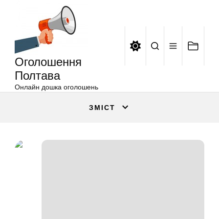
Оголошення
Перейти
Полтава
до
вмісту
Оголошення
Полтава
Онлайн дошка оголошень
ЗМІСТ