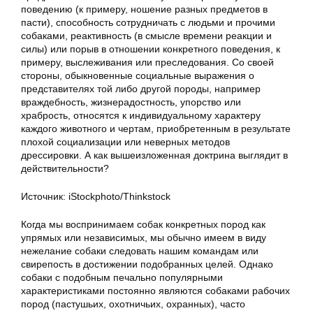
поведению (к примеру, ношение разных предметов в
пасти), способность сотрудничать с людьми и прочими
собаками, реактивность (в смысле времени реакции и
силы) или порыв в отношении конкретного поведения, к
примеру, выслеживания или преследования. Со своей
стороны, обыкновенные социальные выражения о
представителях той либо другой породы, например
враждебность, жизнерадостность, упорство или
храбрость, относятся к индивидуальному характеру
каждого животного и чертам, приобретенным в результате
плохой социализации или неверных методов
дрессировки. А как вышеизложенная доктрина выглядит в
действительности?
Источник: iStockphoto/Thinkstock
Когда мы воспринимаем собак конкретных пород как
упрямых или независимых, мы обычно имеем в виду
нежелание собаки следовать нашим командам или
свирепость в достижении подобранных целей. Однако
собаки с подобным печально популярными
характеристиками постоянно являются собаками рабочих
пород (пастушьих, охотничьих, охранных), часто