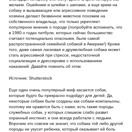
желаем. Ошейники и шлейки с шипами, а еще крики на
собаку и вызывающее или агрессивное поведение
хозяина делают безвинное животное похожим на
собственного владельца, что только укрепляет
популярное мнение о породе (попробуйте вспомнить, что
в 1980-х годах питбули, которых сейчас большинство
считают потенциально опасными, были самой
распространенной семейной собакой в Америке!) Кроме
того, даже самая ласковая и дружелюбная собака может
стать агрессивной при стрессе, недостаточной
социализации и дрессировке с использованием
наказаний. Давайте помнить об этом.
Источник: Shutterstock
Еще один очень популярный миф касается собак,
которые будто бы прекрасно подойдут для детей. Да,
некоторые собаки были созданы как собаки-компаньоны,
поэтому им нравится быть с нами; есть также породы
служебных собак, у которых слишком слабо развит
охранный инстинкт, и они всегда работали с людьми.
Впрочем это совсем не значит, что собака той либо другой
породы не укусит ребенка, который оказывает ей боль