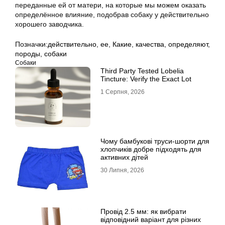
переданные ей от матери, на которые мы можем оказать
определённое влияние, подобрав собаку у действительно
хорошего заводчика.
Позначки:
действительно
,
ее
,
Какие
,
качества
,
определяют
,
породы
,
собаки
Собаки
Third Party Tested Lobelia
Tincture: Verify the Exact Lot
1 Серпня, 2026
Чому бамбукові труси-шорти для
хлопчиків добре підходять для
активних дітей
30 Липня, 2026
Провід 2.5 мм: як вибрати
відповідний варіант для різних