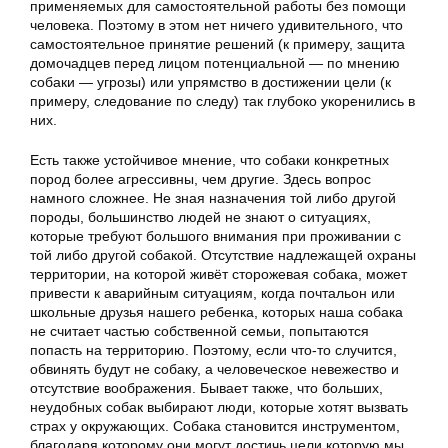
применяемых для самостоятельной работы без помощи
человека. Поэтому в этом нет ничего удивительного, что
самостоятельное принятие решений (к примеру, защита
домочадцев перед лицом потенциальной — по мнению
собаки — угрозы) или упрямство в достижении цели (к
примеру, следование по следу) так глубоко укоренились в
них.
Есть также устойчивое мнение, что собаки конкретных
пород более агрессивны, чем другие. Здесь вопрос
намного сложнее. Не зная назначения той либо другой
породы, большинство людей не знают о ситуациях,
которые требуют большого внимания при проживании с
той либо другой собакой. Отсутствие надлежащей охраны
территории, на которой живёт сторожевая собака, может
привести к аварийным ситуациям, когда почтальон или
школьные друзья нашего ребенка, которых наша собака
не считает частью собственной семьи, попытаются
попасть на территорию. Поэтому, если что-то случится,
обвинять будут не собаку, а человеческое невежество и
отсутствие воображения. Бывает также, что больших,
неудобных собак выбирают люди, которые хотят вызвать
страх у окружающих. Собака становится инструментом,
благодаря которому они могут достичь цели которую мы