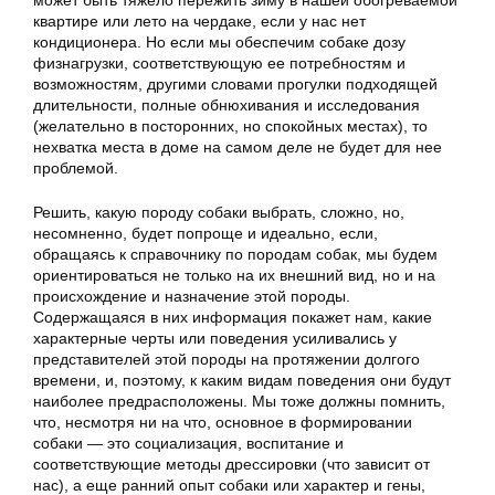
может быть тяжело пережить зиму в нашей обогреваемой
квартире или лето на чердаке, если у нас нет
кондиционера. Но если мы обеспечим собаке дозу
физнагрузки, соответствующую ее потребностям и
возможностям, другими словами прогулки подходящей
длительности, полные обнюхивания и исследования
(желательно в посторонних, но спокойных местах), то
нехватка места в доме на самом деле не будет для нее
проблемой.
Решить, какую породу собаки выбрать, сложно, но,
несомненно, будет попроще и идеально, если,
обращаясь к справочнику по породам собак, мы будем
ориентироваться не только на их внешний вид, но и на
происхождение и назначение этой породы.
Содержащаяся в них информация покажет нам, какие
характерные черты или поведения усиливались у
представителей этой породы на протяжении долгого
времени, и, поэтому, к каким видам поведения они будут
наиболее предрасположены. Мы тоже должны помнить,
что, несмотря ни на что, основное в формировании
собаки — это социализация, воспитание и
соответствующие методы дрессировки (что зависит от
нас), а еще ранний опыт собаки или характер и гены,