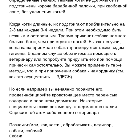
определенные знания. Темные когти не должны быть
подстрижены короче барабанной палочки, при свободной
лапе, без удлинения когтей.
Когда когти длинные, их подстригают приблизительно на
2-3 мм каждые 3-4 недели. При этом необходимо быть
нежным и осторожным. Травма причинит собаке намного
больше боли, чем при стрижке ногтей. Бывают случаи,
когда ваша приемная собака травмируется таким видом
гигиены. В данном случае обратитесь за помощью к
ветеринару или попробуйте приручить его при помощи
прически самостоятельно. Вы можете применить те же
методы, что и при приручении собаки к наморднику (см.
как это осуществить — ЗДЕСЬ).
Но если например вы нечаянно пораните его,
продезинфицируйте кровоточащее место перекисью
водорода и порошком дерматола. Некоторые
специалисты также рекомендуют перманганат калия.
Спросите об этом собственного ветеринара.
Позначки:
(или
,
как
,
когти.
,
обрабатывать
,
педикюр
,
собаки
,
собачий
Собаки